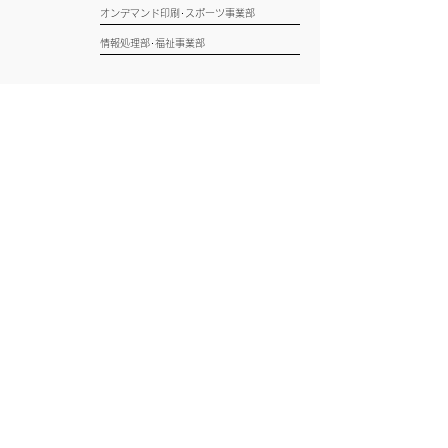
オンデマンド印刷･スポーツ事業部
情報処理部･福祉事業部
スタジオ･コムサ
SITE MENU
札幌のクリエイティブエージェンシー
ACCESS
〒064-0922
札幌市中央区南22条西8丁目
1-28
​シャトウ山鼻２F
MAP
CONTACT
TE
L :
011-596-8355