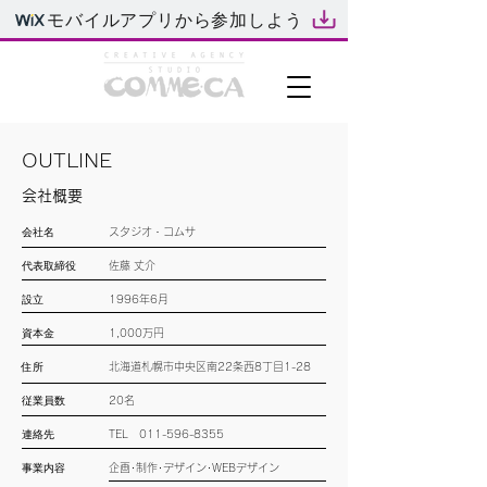
モバイルアプリから参加しよう
OUTLINE
会社概要
会社名
スタジオ・コムサ
代表取締役
佐藤 丈介
設立
1996年6月
資本金
1,000万円
住所
北海道
札幌市中央区南22条西8丁目1-28
従業員数
20名
連絡先
TEL
011-596-8355
事業内容
企画･制作･デザイン･WEBデザイン