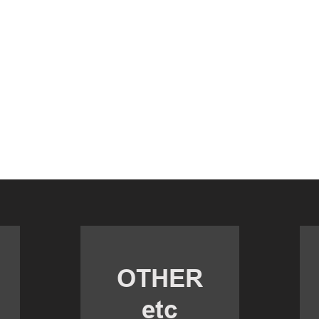
OTHER​
etc