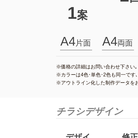
1
案
A4
A4
片面
両面
※価格の詳細はお問い合わせ下さい｡
※カラーは4色･単色･2色も同一で
※アウトライン化した制作データを
チラシデザイン
デザ
イ
修正