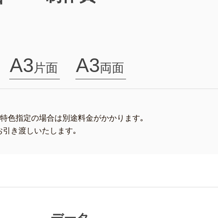
A3
A3
片面
両面
す､特色指定の場合は別途料金がかかります｡
お引き渡しいたします｡