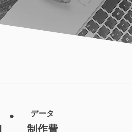
データ
制作費
回