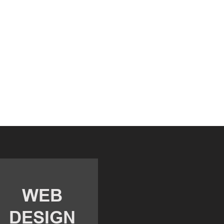
WEB
​DESIGN