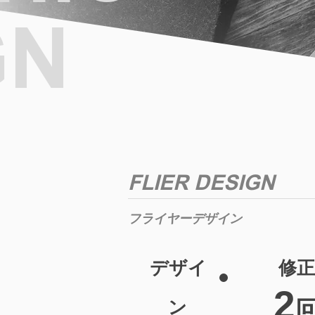
GN
FLIER DESIGN
​フライヤーデザイン
デザ
イ
修正
2
ン